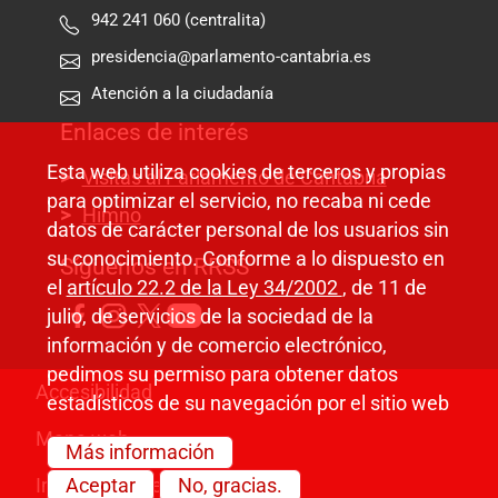
942 241 060 (centralita)
presidencia@parlamento-cantabria.es
Atención a la ciudadanía
Enlaces de interés
Esta web utiliza cookies de terceros y propias
Visitas al Parlamento de Cantabria
para optimizar el servicio, no recaba ni cede
Himno
datos de carácter personal de los usuarios sin
su conocimiento. Conforme a lo dispuesto en
Síguenos en RRSS
el
artículo 22.2 de la Ley 34/2002
, de 11 de
julio, de servicios de la sociedad de la
información y de comercio electrónico,
pedimos su permiso para obtener datos
Pie de página
Accesibilidad
estadísticos de su navegación por el sitio web
Mapa web
Más información
Información legal
Aceptar
No, gracias.