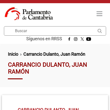
Pasar al contenido principal
Buscar
Síguenos en RRSS
Ruta de navegación
Inicio
Carrancio Dulanto, Juan Ramón
CARRANCIO DULANTO, JUAN
RAMÓN