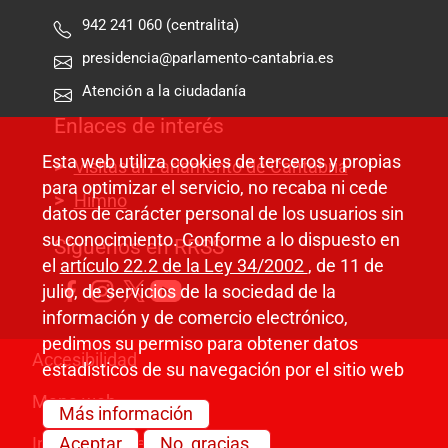
942 241 060 (centralita)
presidencia@parlamento-cantabria.es
Atención a la ciudadanía
Enlaces de interés
Esta web utiliza cookies de terceros y propias
Visitas al Parlamento de Cantabria
para optimizar el servicio, no recaba ni cede
Himno
datos de carácter personal de los usuarios sin
su conocimiento. Conforme a lo dispuesto en
Síguenos en RRSS
el
artículo 22.2 de la Ley 34/2002
, de 11 de
julio, de servicios de la sociedad de la
información y de comercio electrónico,
pedimos su permiso para obtener datos
Pie de página
Accesibilidad
estadísticos de su navegación por el sitio web
Mapa web
Más información
Información legal
Aceptar
No, gracias.