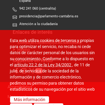
España
942 241 060 (centralita)
presidencia@parlamento-cantabria.es
Atención a la ciudadanía
Enlaces de interés
Esta web utiliza cookies de terceros y propias
Visitas al Parlamento de Cantabria
para optimizar el servicio, no recaba ni cede
Himno
datos de carácter personal de los usuarios sin
su conocimiento. Conforme a lo dispuesto en
Síguenos en RRSS
el
artículo 22.2 de la Ley 34/2002
, de 11 de
julio, de servicios de la sociedad de la
información y de comercio electrónico,
pedimos su permiso para obtener datos
Pie de página
Accesibilidad
estadísticos de su navegación por el sitio web
Mapa web
Más información