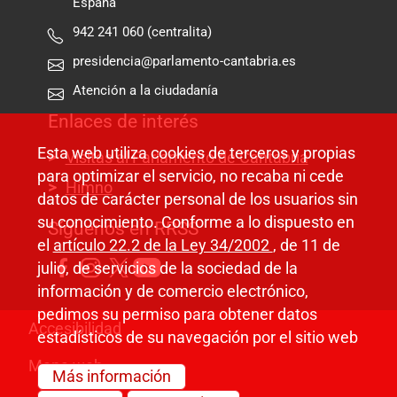
España
942 241 060 (centralita)
presidencia@parlamento-cantabria.es
Atención a la ciudadanía
Enlaces de interés
Esta web utiliza cookies de terceros y propias
Visitas al Parlamento de Cantabria
para optimizar el servicio, no recaba ni cede
Himno
datos de carácter personal de los usuarios sin
su conocimiento. Conforme a lo dispuesto en
Síguenos en RRSS
el
artículo 22.2 de la Ley 34/2002
, de 11 de
julio, de servicios de la sociedad de la
información y de comercio electrónico,
pedimos su permiso para obtener datos
Pie de página
Accesibilidad
estadísticos de su navegación por el sitio web
Mapa web
Más información