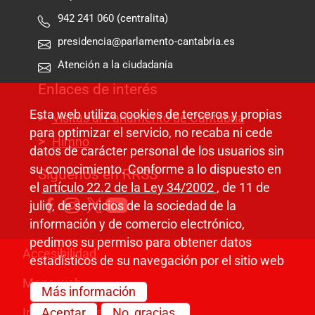
942 241 060 (centralita)
presidencia@parlamento-cantabria.es
Atención a la ciudadanía
Enlaces de interés
Esta web utiliza cookies de terceros y propias
Visitas al Parlamento de Cantabria
para optimizar el servicio, no recaba ni cede
Himno
datos de carácter personal de los usuarios sin
su conocimiento. Conforme a lo dispuesto en
Síguenos en RRSS
el
artículo 22.2 de la Ley 34/2002
, de 11 de
julio, de servicios de la sociedad de la
información y de comercio electrónico,
pedimos su permiso para obtener datos
Pie de página
Accesibilidad
estadísticos de su navegación por el sitio web
Mapa web
Más información
Información legal
Aceptar
No, gracias.