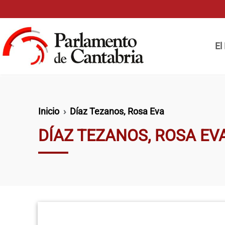
Pasar al contenido principal
Naveg
El
Ruta de navegación
Inicio
Díaz Tezanos, Rosa Eva
DÍAZ TEZANOS, ROSA EV