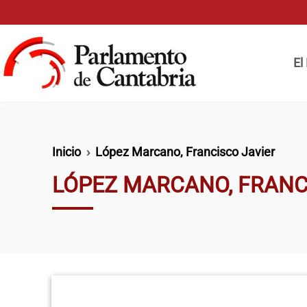
Pasar al contenido principal
Naveg
El
Ruta de navegación
Inicio
López Marcano, Francisco Javier
LÓPEZ MARCANO, FRANC