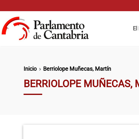
Pasar al contenido principal
Naveg
El
Ruta de navegación
Inicio
Berriolope Muñecas, Martín
BERRIOLOPE MUÑECAS, 