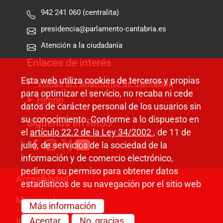
942 241 060 (centralita)
presidencia@parlamento-cantabria.es
Atención a la ciudadanía
Enlaces de interés
Esta web utiliza cookies de terceros y propias
Visitas al Parlamento de Cantabria
para optimizar el servicio, no recaba ni cede
Himno
datos de carácter personal de los usuarios sin
su conocimiento. Conforme a lo dispuesto en
Síguenos en RRSS
el
artículo 22.2 de la Ley 34/2002
, de 11 de
julio, de servicios de la sociedad de la
información y de comercio electrónico,
pedimos su permiso para obtener datos
Pie de página
Accesibilidad
estadísticos de su navegación por el sitio web
Mapa web
Más información
Información legal
Aceptar
No, gracias.