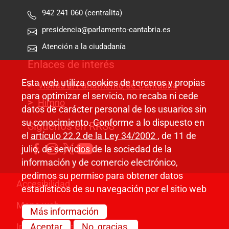
942 241 060 (centralita)
presidencia@parlamento-cantabria.es
Atención a la ciudadanía
Enlaces de interés
Esta web utiliza cookies de terceros y propias
Visitas al Parlamento de Cantabria
para optimizar el servicio, no recaba ni cede
Himno
datos de carácter personal de los usuarios sin
su conocimiento. Conforme a lo dispuesto en
Síguenos en RRSS
el
artículo 22.2 de la Ley 34/2002
, de 11 de
julio, de servicios de la sociedad de la
información y de comercio electrónico,
pedimos su permiso para obtener datos
Pie de página
Accesibilidad
estadísticos de su navegación por el sitio web
Mapa web
Más información
Información legal
Aceptar
No, gracias.