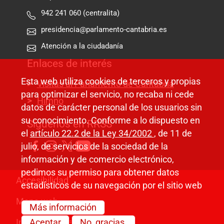
942 241 060 (centralita)
presidencia@parlamento-cantabria.es
Atención a la ciudadanía
Enlaces de interés
Esta web utiliza cookies de terceros y propias
Visitas al Parlamento de Cantabria
para optimizar el servicio, no recaba ni cede
Himno
datos de carácter personal de los usuarios sin
su conocimiento. Conforme a lo dispuesto en
Síguenos en RRSS
el
artículo 22.2 de la Ley 34/2002
, de 11 de
julio, de servicios de la sociedad de la
información y de comercio electrónico,
pedimos su permiso para obtener datos
Pie de página
Accesibilidad
estadísticos de su navegación por el sitio web
Mapa web
Más información
Información legal
Aceptar
No, gracias.