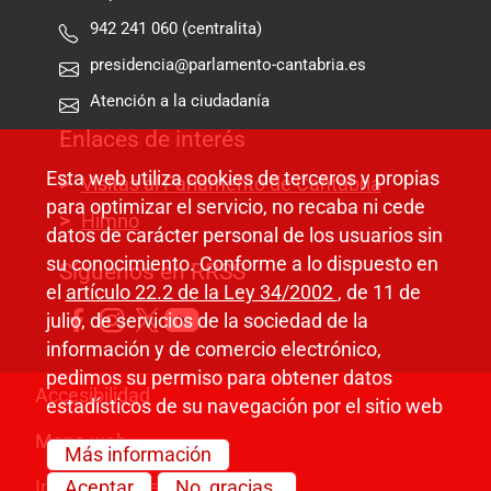
942 241 060 (centralita)
presidencia@parlamento-cantabria.es
Atención a la ciudadanía
Enlaces de interés
Esta web utiliza cookies de terceros y propias
Visitas al Parlamento de Cantabria
para optimizar el servicio, no recaba ni cede
Himno
datos de carácter personal de los usuarios sin
su conocimiento. Conforme a lo dispuesto en
Síguenos en RRSS
el
artículo 22.2 de la Ley 34/2002
, de 11 de
julio, de servicios de la sociedad de la
información y de comercio electrónico,
pedimos su permiso para obtener datos
Pie de página
Accesibilidad
estadísticos de su navegación por el sitio web
Mapa web
Más información
Información legal
Aceptar
No, gracias.