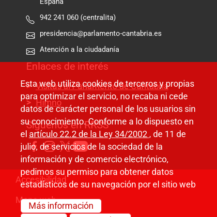
España
942 241 060 (centralita)
presidencia@parlamento-cantabria.es
Atención a la ciudadanía
Enlaces de interés
Esta web utiliza cookies de terceros y propias
Visitas al Parlamento de Cantabria
para optimizar el servicio, no recaba ni cede
Himno
datos de carácter personal de los usuarios sin
su conocimiento. Conforme a lo dispuesto en
Síguenos en RRSS
el
artículo 22.2 de la Ley 34/2002
, de 11 de
julio, de servicios de la sociedad de la
información y de comercio electrónico,
pedimos su permiso para obtener datos
Pie de página
Accesibilidad
estadísticos de su navegación por el sitio web
Mapa web
Más información