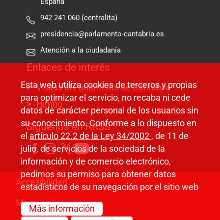
España
942 241 060 (centralita)
presidencia@parlamento-cantabria.es
Atención a la ciudadanía
Enlaces de interés
Esta web utiliza cookies de terceros y propias
Visitas al Parlamento de Cantabria
para optimizar el servicio, no recaba ni cede
Himno
datos de carácter personal de los usuarios sin
su conocimiento. Conforme a lo dispuesto en
Síguenos en RRSS
el
artículo 22.2 de la Ley 34/2002
, de 11 de
julio, de servicios de la sociedad de la
información y de comercio electrónico,
pedimos su permiso para obtener datos
Pie de página
Accesibilidad
estadísticos de su navegación por el sitio web
Mapa web
Más información