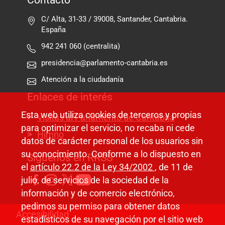
Contacto
C/ Alta, 31-33 / 39008, Santander, Cantabria.
España
942 241 060 (centralita)
presidencia@parlamento-cantabria.es
Atención a la ciudadanía
Enlaces de interés
Esta web utiliza cookies de terceros y propias
Visitas al Parlamento de Cantabria
para optimizar el servicio, no recaba ni cede
Himno
datos de carácter personal de los usuarios sin
su conocimiento. Conforme a lo dispuesto en
Síguenos en RRSS
el
artículo 22.2 de la Ley 34/2002
, de 11 de
julio, de servicios de la sociedad de la
información y de comercio electrónico,
pedimos su permiso para obtener datos
Pie de página
Accesibilidad
estadísticos de su navegación por el sitio web