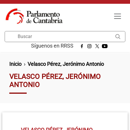
Pasar al contenido principal
Buscar
Síguenos en RRSS
Ruta de navegación
Inicio
Velasco Pérez, Jerónimo Antonio
VELASCO PÉREZ, JERÓNIMO
ANTONIO