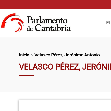
Pasar al contenido principal
Naveg
El
Ruta de navegación
Inicio
Velasco Pérez, Jerónimo Antonio
VELASCO PÉREZ, JERÓN