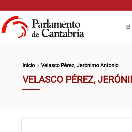
Pasar al contenido principal
Naveg
El
Ruta de navegación
Inicio
Velasco Pérez, Jerónimo Antonio
VELASCO PÉREZ, JERÓN