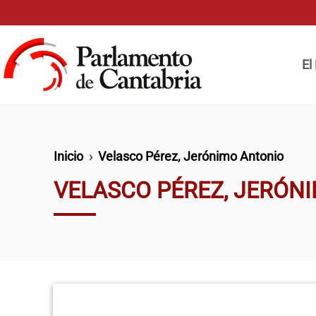
Pasar al contenido principal
Naveg
El
Ruta de navegación
Inicio
Velasco Pérez, Jerónimo Antonio
VELASCO PÉREZ, JERÓN