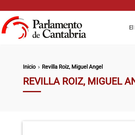
Pasar al contenido principal
Naveg
El
Ruta de navegación
Inicio
Revilla Roiz, Miguel Angel
REVILLA ROIZ, MIGUEL A