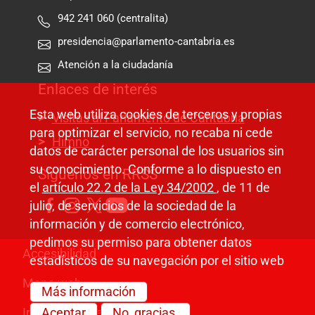
942 241 060 (centralita)
presidencia@parlamento-cantabria.es
Atención a la ciudadanía
Enlaces de interés
Esta web utiliza cookies de terceros y propias
Visitas al Parlamento de Cantabria
para optimizar el servicio, no recaba ni cede
Himno
datos de carácter personal de los usuarios sin
su conocimiento. Conforme a lo dispuesto en
Síguenos en RRSS
el
artículo 22.2 de la Ley 34/2002
, de 11 de
julio, de servicios de la sociedad de la
información y de comercio electrónico,
pedimos su permiso para obtener datos
Pie de página
Accesibilidad
estadísticos de su navegación por el sitio web
Mapa web
Más información
Información legal
Aceptar
No, gracias.