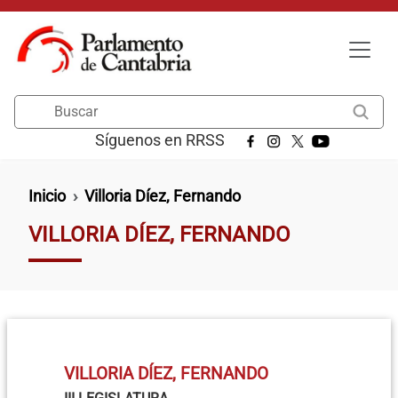
Pasar al contenido principal
Buscar
Síguenos en RRSS
Ruta de navegación
Inicio
Villoria Díez, Fernando
VILLORIA DÍEZ, FERNANDO
VILLORIA DÍEZ, FERNANDO