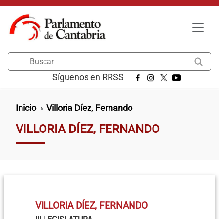
Pasar al contenido principal
Buscar
Síguenos en RRSS
Ruta de navegación
Inicio
Villoria Díez, Fernando
VILLORIA DÍEZ, FERNANDO
VILLORIA DÍEZ, FERNANDO