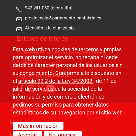
942 241 060 (centralita)
presidencia@parlamento-cantabria.es
Atención a la ciudadanía
Enlaces de interés
Esta web utiliza cookies de terceros y propias
Visitas al Parlamento de Cantabria
para optimizar el servicio, no recaba ni cede
Himno
datos de carácter personal de los usuarios sin
su conocimiento. Conforme a lo dispuesto en
Síguenos en RRSS
el
artículo 22.2 de la Ley 34/2002
, de 11 de
julio, de servicios de la sociedad de la
información y de comercio electrónico,
pedimos su permiso para obtener datos
Pie de página
Accesibilidad
estadísticos de su navegación por el sitio web
Mapa web
Más información
Información legal
Aceptar
No, gracias.