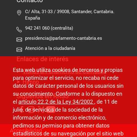
Contacto
C/ Alta, 31-33 / 39008, Santander, Cantabria.
España
942 241 060 (centralita)
presidencia@parlamento-cantabria.es
Atención a la ciudadanía
Enlaces de interés
Esta web utiliza cookies de terceros y propias
Visitas al Parlamento de Cantabria
para optimizar el servicio, no recaba ni cede
Himno
datos de carácter personal de los usuarios sin
su conocimiento. Conforme a lo dispuesto en
Síguenos en RRSS
el
artículo 22.2 de la Ley 34/2002
, de 11 de
julio, de servicios de la sociedad de la
información y de comercio electrónico,
pedimos su permiso para obtener datos
Pie de página
Accesibilidad
estadísticos de su navegación por el sitio web