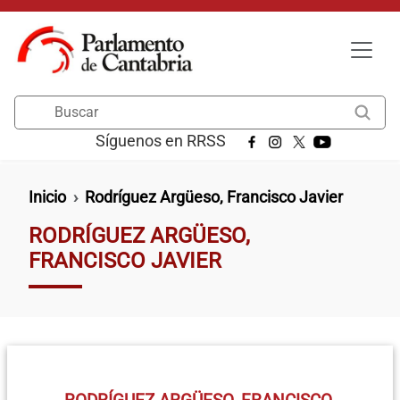
Pasar al contenido principal
Buscar
Síguenos en RRSS
Ruta de navegación
Inicio
Rodríguez Argüeso, Francisco Javier
RODRÍGUEZ ARGÜESO,
FRANCISCO JAVIER