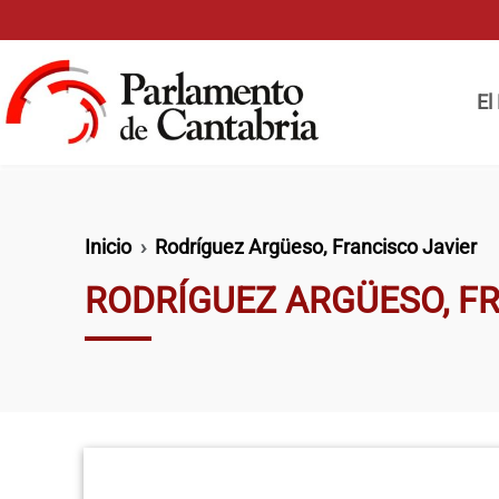
Pasar al contenido principal
Naveg
El
Ruta de navegación
Inicio
Rodríguez Argüeso, Francisco Javier
RODRÍGUEZ ARGÜESO, F