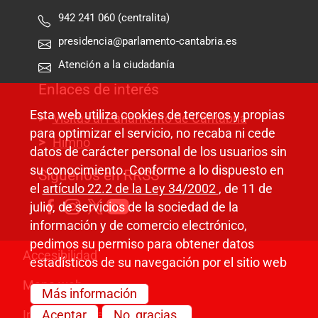
942 241 060 (centralita)
presidencia@parlamento-cantabria.es
Atención a la ciudadanía
Enlaces de interés
Esta web utiliza cookies de terceros y propias
Visitas al Parlamento de Cantabria
para optimizar el servicio, no recaba ni cede
Himno
datos de carácter personal de los usuarios sin
su conocimiento. Conforme a lo dispuesto en
Síguenos en RRSS
el
artículo 22.2 de la Ley 34/2002
, de 11 de
julio, de servicios de la sociedad de la
información y de comercio electrónico,
pedimos su permiso para obtener datos
Pie de página
Accesibilidad
estadísticos de su navegación por el sitio web
Mapa web
Más información
Información legal
Aceptar
No, gracias.