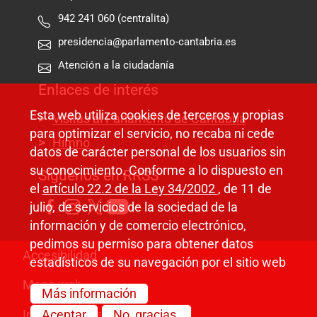
942 241 060 (centralita)
presidencia@parlamento-cantabria.es
Atención a la ciudadanía
Enlaces de interés
Esta web utiliza cookies de terceros y propias
Visitas al Parlamento de Cantabria
para optimizar el servicio, no recaba ni cede
Himno
datos de carácter personal de los usuarios sin
su conocimiento. Conforme a lo dispuesto en
Síguenos en RRSS
el
artículo 22.2 de la Ley 34/2002
, de 11 de
julio, de servicios de la sociedad de la
información y de comercio electrónico,
pedimos su permiso para obtener datos
Pie de página
Accesibilidad
estadísticos de su navegación por el sitio web
Mapa web
Más información
Información legal
Aceptar
No, gracias.