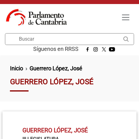
Pasar al contenido principal
Buscar
Síguenos en RRSS
Ruta de navegación
Inicio
Guerrero López, José
GUERRERO LÓPEZ, JOSÉ
GUERRERO LÓPEZ, JOSÉ