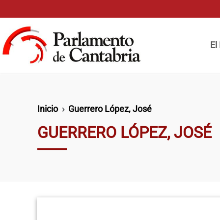
Pasar al contenido principal
Naveg
El
Ruta de navegación
Inicio
Guerrero López, José
GUERRERO LÓPEZ, JOSÉ