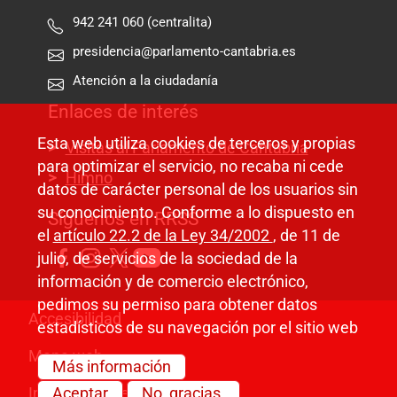
942 241 060 (centralita)
presidencia@parlamento-cantabria.es
Atención a la ciudadanía
Enlaces de interés
Esta web utiliza cookies de terceros y propias
Visitas al Parlamento de Cantabria
para optimizar el servicio, no recaba ni cede
Himno
datos de carácter personal de los usuarios sin
su conocimiento. Conforme a lo dispuesto en
Síguenos en RRSS
el
artículo 22.2 de la Ley 34/2002
, de 11 de
julio, de servicios de la sociedad de la
información y de comercio electrónico,
pedimos su permiso para obtener datos
Pie de página
Accesibilidad
estadísticos de su navegación por el sitio web
Mapa web
Más información
Información legal
Aceptar
No, gracias.