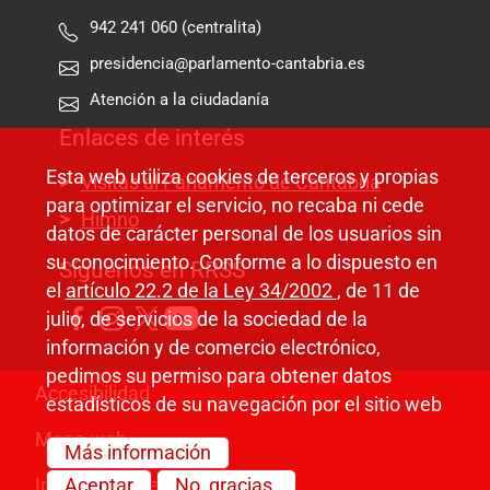
942 241 060 (centralita)
presidencia@parlamento-cantabria.es
Atención a la ciudadanía
Enlaces de interés
Esta web utiliza cookies de terceros y propias
Visitas al Parlamento de Cantabria
para optimizar el servicio, no recaba ni cede
Himno
datos de carácter personal de los usuarios sin
su conocimiento. Conforme a lo dispuesto en
Síguenos en RRSS
el
artículo 22.2 de la Ley 34/2002
, de 11 de
julio, de servicios de la sociedad de la
información y de comercio electrónico,
pedimos su permiso para obtener datos
Pie de página
Accesibilidad
estadísticos de su navegación por el sitio web
Mapa web
Más información
Información legal
Aceptar
No, gracias.