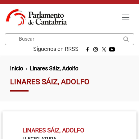
Pasar al contenido principal
Buscar
Síguenos en RRSS
Ruta de navegación
Inicio
Linares Sáiz, Adolfo
LINARES SÁIZ, ADOLFO
LINARES SÁIZ, ADOLFO