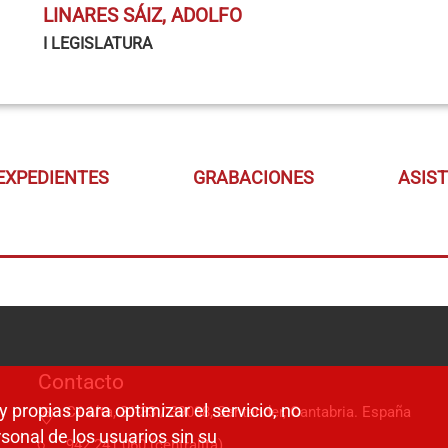
LINARES SÁIZ, ADOLFO
I LEGISLATURA
EXPEDIENTES
GRABACIONES
ASIS
Contacto
y propias para optimizar el servicio, no
C/ Alta, 31-33 / 39008, Santander, Cantabria. España
sonal de los usuarios sin su
942 241 060 (centralita)