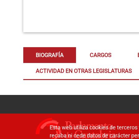
BIOGRAFÍA
CARGOS
ACTIVIDAD EN OTRAS LEGISLATURAS
Esta web utiliza cookies de terceros 
recaba ni cede datos de carácter per