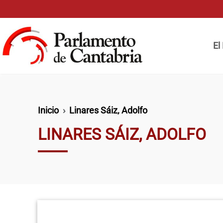
Pasar al contenido principal
Naveg
El
Ruta de navegación
Inicio
Linares Sáiz, Adolfo
LINARES SÁIZ, ADOLFO