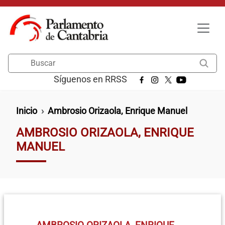
Pasar al contenido principal
Buscar
Síguenos en RRSS
Ruta de navegación
Inicio
Ambrosio Orizaola, Enrique Manuel
AMBROSIO ORIZAOLA, ENRIQUE
MANUEL