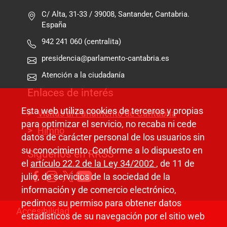
C/ Alta, 31-33 / 39008, Santander, Cantabria.
España
942 241 060 (centralita)
presidencia@parlamento-cantabria.es
Atención a la ciudadanía
Enlaces de interés
Esta web utiliza cookies de terceros y propias
Visitas al Parlamento de Cantabria
para optimizar el servicio, no recaba ni cede
Himno
datos de carácter personal de los usuarios sin
su conocimiento. Conforme a lo dispuesto en
Síguenos en RRSS
el
artículo 22.2 de la Ley 34/2002
, de 11 de
julio, de servicios de la sociedad de la
información y de comercio electrónico,
pedimos su permiso para obtener datos
Pie de página
Accesibilidad
estadísticos de su navegación por el sitio web