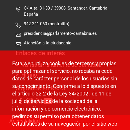
C/ Alta, 31-33 / 39008, Santander, Cantabria.
España
942 241 060 (centralita)
presidencia@parlamento-cantabria.es
Atención a la ciudadanía
Enlaces de interés
Esta web utiliza cookies de terceros y propias
Visitas al Parlamento de Cantabria
para optimizar el servicio, no recaba ni cede
Himno
datos de carácter personal de los usuarios sin
su conocimiento. Conforme a lo dispuesto en
Síguenos en RRSS
el
artículo 22.2 de la Ley 34/2002
, de 11 de
julio, de servicios de la sociedad de la
información y de comercio electrónico,
pedimos su permiso para obtener datos
Pie de página
Accesibilidad
estadísticos de su navegación por el sitio web