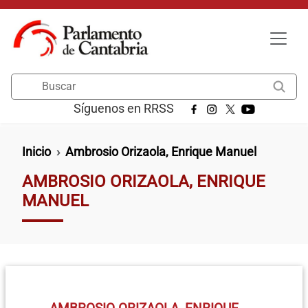
Pasar al contenido principal
Buscar
Síguenos en RRSS
Ruta de navegación
Inicio
Ambrosio Orizaola, Enrique Manuel
AMBROSIO ORIZAOLA, ENRIQUE
MANUEL