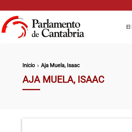
Pasar al contenido principal
Naveg
El
Ruta de navegación
Inicio
Aja Muela, Isaac
AJA MUELA, ISAAC