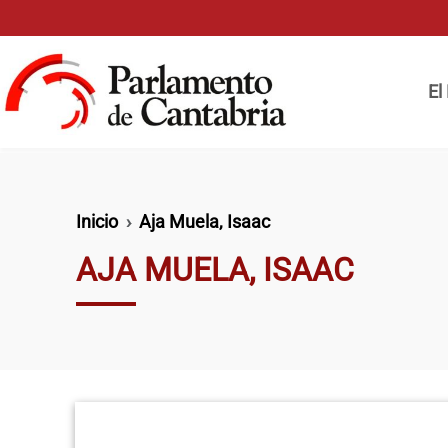
Pasar al contenido principal
Naveg
El
Ruta de navegación
Inicio
Aja Muela, Isaac
AJA MUELA, ISAAC