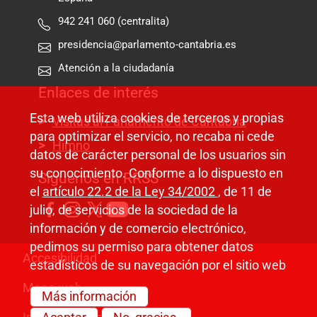
942 241 060 (centralita)
presidencia@parlamento-cantabria.es
Atención a la ciudadanía
Enlaces de interés
Esta web utiliza cookies de terceros y propias
Visitas al Parlamento de Cantabria
para optimizar el servicio, no recaba ni cede
Himno
datos de carácter personal de los usuarios sin
su conocimiento. Conforme a lo dispuesto en
Síguenos en RRSS
el
artículo 22.2 de la Ley 34/2002
, de 11 de
julio, de servicios de la sociedad de la
información y de comercio electrónico,
pedimos su permiso para obtener datos
Pie de página
Accesibilidad
estadísticos de su navegación por el sitio web
Mapa web
Más información