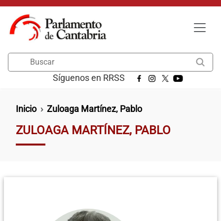
Pasar al contenido principal
Buscar
Síguenos en RRSS
Ruta de navegación
Inicio
Zuloaga Martínez, Pablo
ZULOAGA MARTÍNEZ, PABLO