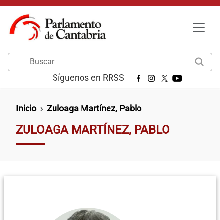
Pasar al contenido principal
Buscar
Síguenos en RRSS
Ruta de navegación
Inicio
Zuloaga Martínez, Pablo
ZULOAGA MARTÍNEZ, PABLO