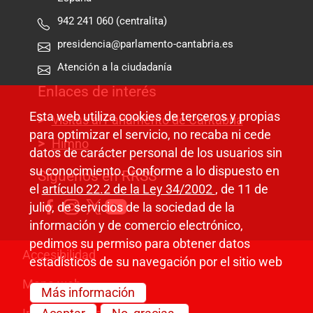
942 241 060 (centralita)
presidencia@parlamento-cantabria.es
Atención a la ciudadanía
Enlaces de interés
Esta web utiliza cookies de terceros y propias
Visitas al Parlamento de Cantabria
para optimizar el servicio, no recaba ni cede
Himno
datos de carácter personal de los usuarios sin
su conocimiento. Conforme a lo dispuesto en
Síguenos en RRSS
el
artículo 22.2 de la Ley 34/2002
, de 11 de
julio, de servicios de la sociedad de la
información y de comercio electrónico,
pedimos su permiso para obtener datos
Pie de página
Accesibilidad
estadísticos de su navegación por el sitio web
Mapa web
Más información