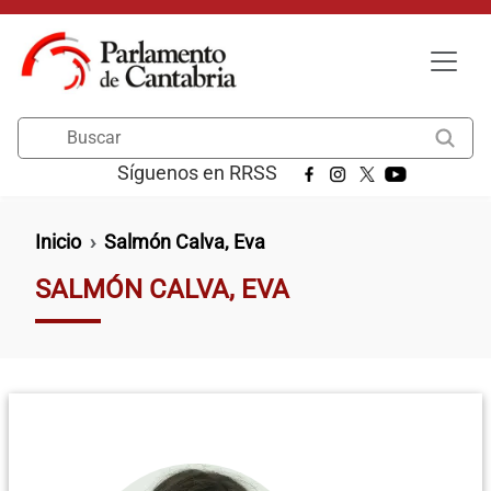
Pasar al contenido principal
Buscar
Síguenos en RRSS
Ruta de navegación
Inicio
Salmón Calva, Eva
SALMÓN CALVA, EVA