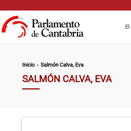
Pasar al contenido principal
Naveg
El
Ruta de navegación
Inicio
Salmón Calva, Eva
SALMÓN CALVA, EVA