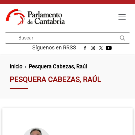
Pasar al contenido principal
Buscar
Síguenos en RRSS
Ruta de navegación
Inicio
Pesquera Cabezas, Raúl
PESQUERA CABEZAS, RAÚL