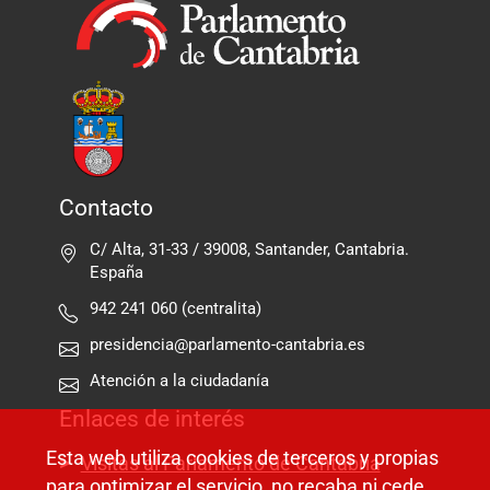
Contacto
C/ Alta, 31-33 / 39008, Santander, Cantabria.
España
942 241 060 (centralita)
presidencia@parlamento-cantabria.es
Atención a la ciudadanía
Enlaces de interés
Esta web utiliza cookies de terceros y propias
Visitas al Parlamento de Cantabria
para optimizar el servicio, no recaba ni cede