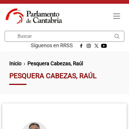
Pasar al contenido principal
Buscar
Síguenos en RRSS
Ruta de navegación
Inicio
Pesquera Cabezas, Raúl
PESQUERA CABEZAS, RAÚL