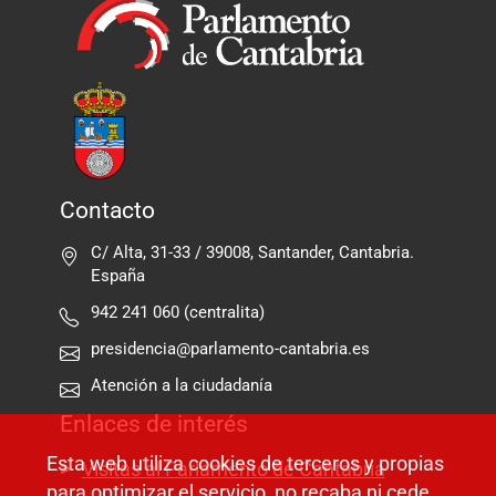
Contacto
C/ Alta, 31-33 / 39008, Santander, Cantabria.
España
942 241 060 (centralita)
presidencia@parlamento-cantabria.es
Atención a la ciudadanía
Enlaces de interés
Esta web utiliza cookies de terceros y propias
Visitas al Parlamento de Cantabria
para optimizar el servicio, no recaba ni cede