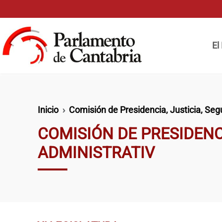
Pasar al contenido principal
Naveg
El
Ruta de navegación
Inicio
Comisión de Presidencia, Justicia, Segu
COMISIÓN DE PRESIDENCI
ADMINISTRATIV