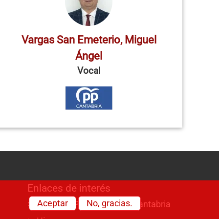
Vargas San Emeterio, Miguel
Ángel
Vocal
Enlaces de interés
Aceptar
No, gracias.
Visitas al Parlamento de Cantabria