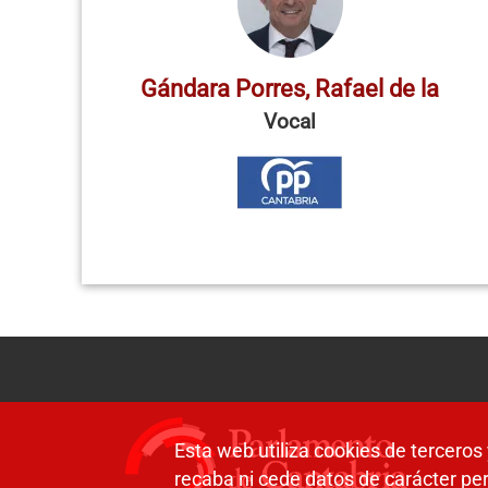
Gándara Porres, Rafael de la
Vocal
Esta web utiliza cookies de terceros 
recaba ni cede datos de carácter per