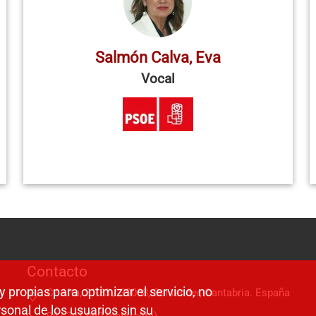
Salmón Calva, Eva
Vocal
Contacto
y propias para optimizar el servicio, no
C/ Alta, 31-33 / 39008, Santander, Cantabria. España
sonal de los usuarios sin su