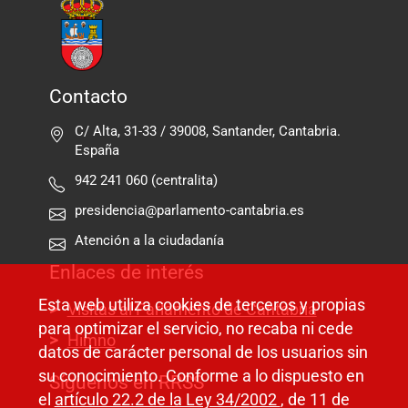
Contacto
C/ Alta, 31-33 / 39008, Santander, Cantabria.
España
942 241 060 (centralita)
presidencia@parlamento-cantabria.es
Atención a la ciudadanía
Enlaces de interés
Esta web utiliza cookies de terceros y propias
Visitas al Parlamento de Cantabria
para optimizar el servicio, no recaba ni cede
Himno
datos de carácter personal de los usuarios sin
su conocimiento. Conforme a lo dispuesto en
Síguenos en RRSS
el
artículo 22.2 de la Ley 34/2002
, de 11 de