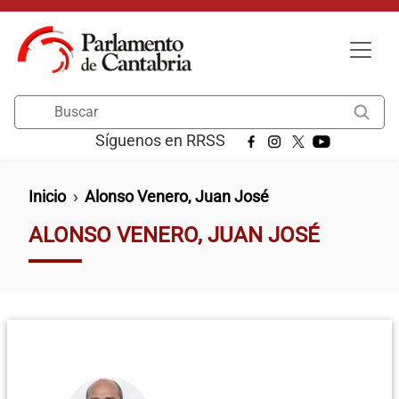
Pasar al contenido principal
Buscar
Síguenos en RRSS
Ruta de navegación
Inicio
Alonso Venero, Juan José
ALONSO VENERO, JUAN JOSÉ