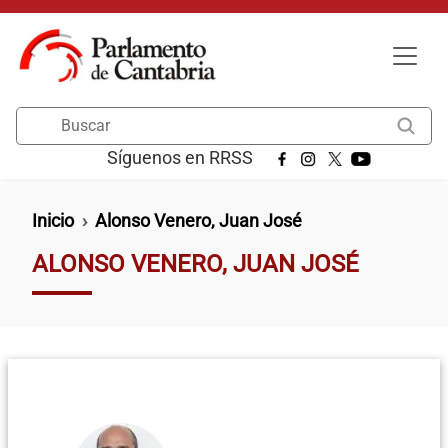
Pasar al contenido principal
Buscar
Síguenos en RRSS
Ruta de navegación
Inicio
Alonso Venero, Juan José
ALONSO VENERO, JUAN JOSÉ