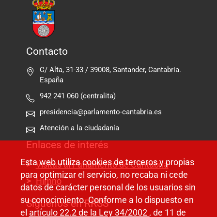
Contacto
C/ Alta, 31-33 / 39008, Santander, Cantabria.
España
942 241 060 (centralita)
presidencia@parlamento-cantabria.es
Atención a la ciudadanía
Enlaces de interés
Esta web utiliza cookies de terceros y propias
Visitas al Parlamento de Cantabria
para optimizar el servicio, no recaba ni cede
Himno
datos de carácter personal de los usuarios sin
su conocimiento. Conforme a lo dispuesto en
Síguenos en RRSS
el
artículo 22.2 de la Ley 34/2002
, de 11 de