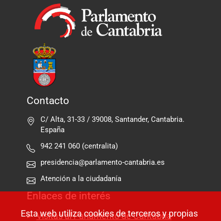
Contacto
C/ Alta, 31-33 / 39008, Santander, Cantabria.
España
942 241 060 (centralita)
presidencia@parlamento-cantabria.es
Atención a la ciudadanía
Enlaces de interés
Esta web utiliza cookies de terceros y propias
Visitas al Parlamento de Cantabria