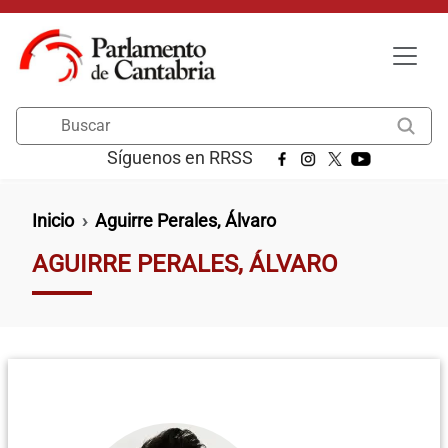
Pasar al contenido principal
Buscar
Síguenos en RRSS
Ruta de navegación
Inicio
Aguirre Perales, Álvaro
AGUIRRE PERALES, ÁLVARO