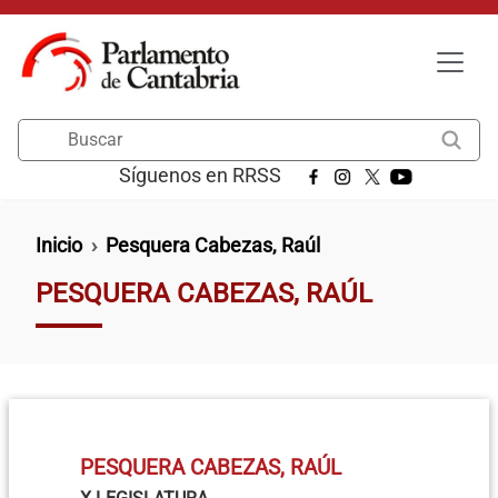
Pasar al contenido principal
Buscar
Síguenos en RRSS
Ruta de navegación
Inicio
Pesquera Cabezas, Raúl
PESQUERA CABEZAS, RAÚL
PESQUERA CABEZAS, RAÚL