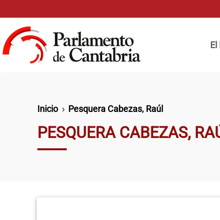
Pasar al contenido principal
Naveg
El
Ruta de navegación
Inicio
Pesquera Cabezas, Raúl
PESQUERA CABEZAS, RA