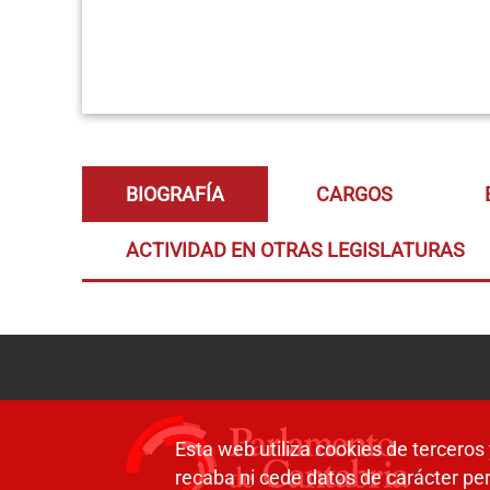
BIOGRAFÍA
CARGOS
ACTIVIDAD EN OTRAS LEGISLATURAS
Esta web utiliza cookies de terceros 
recaba ni cede datos de carácter per