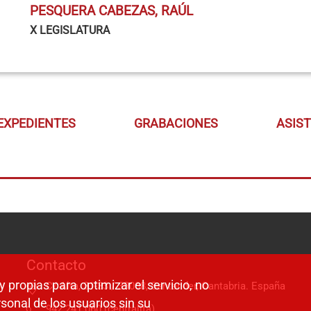
PESQUERA CABEZAS, RAÚL
X LEGISLATURA
EXPEDIENTES
GRABACIONES
ASIS
Contacto
y propias para optimizar el servicio, no
C/ Alta, 31-33 / 39008, Santander, Cantabria. España
sonal de los usuarios sin su
942 241 060 (centralita)