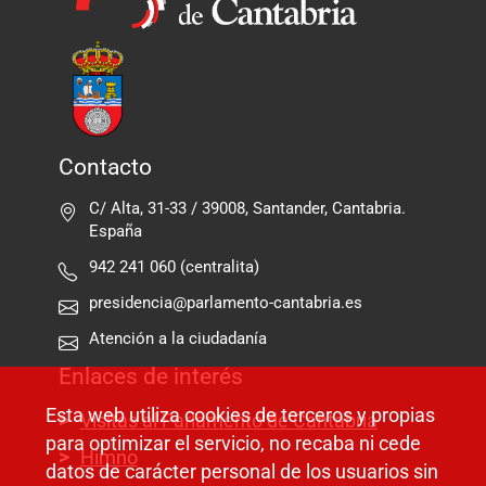
Contacto
C/ Alta, 31-33 / 39008, Santander, Cantabria.
España
942 241 060 (centralita)
presidencia@parlamento-cantabria.es
Atención a la ciudadanía
Enlaces de interés
Esta web utiliza cookies de terceros y propias
Visitas al Parlamento de Cantabria
para optimizar el servicio, no recaba ni cede
Himno
datos de carácter personal de los usuarios sin