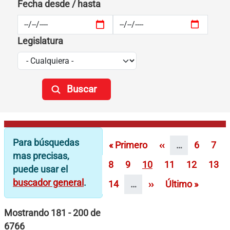
Fecha desde / hasta
Legislatura
Paginación
Para búsquedas
Primera página
Página anterior
Página
Pági
« Primero
‹‹
…
6
7
mas precisas,
Página
Página
Página
Página
Página
Pági
8
9
10
11
12
13
puede usar el
buscador general
.
Página
Siguiente página
Última página
14
…
››
Último »
Mostrando 181 - 200 de
6766