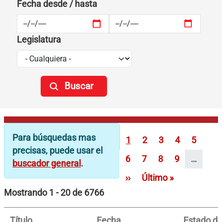
Fecha desde / hasta
Legislatura
Paginación
Para búsquedas mas
Página
Página
Página
Página
Página
1
2
3
4
5
precisas, puede usar el
Página
Página
Página
Página
6
7
8
9
…
buscador general
.
Siguiente página
Última página
››
Último »
Mostrando 1 - 20 de 6766
Título
Fecha
Estado del