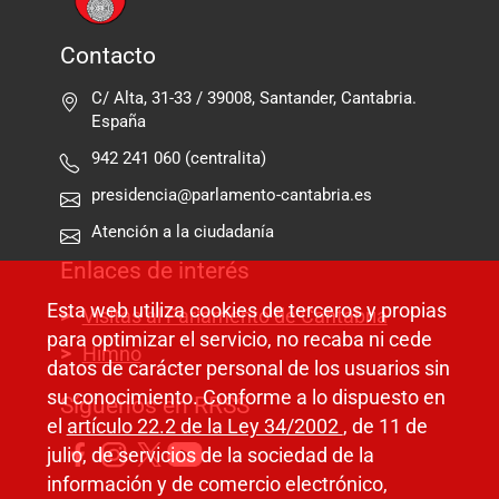
Contacto
C/ Alta, 31-33 / 39008, Santander, Cantabria.
España
942 241 060 (centralita)
presidencia@parlamento-cantabria.es
Atención a la ciudadanía
Enlaces de interés
Esta web utiliza cookies de terceros y propias
Visitas al Parlamento de Cantabria
para optimizar el servicio, no recaba ni cede
Himno
datos de carácter personal de los usuarios sin
su conocimiento. Conforme a lo dispuesto en
Síguenos en RRSS
el
artículo 22.2 de la Ley 34/2002
, de 11 de
julio, de servicios de la sociedad de la
información y de comercio electrónico,