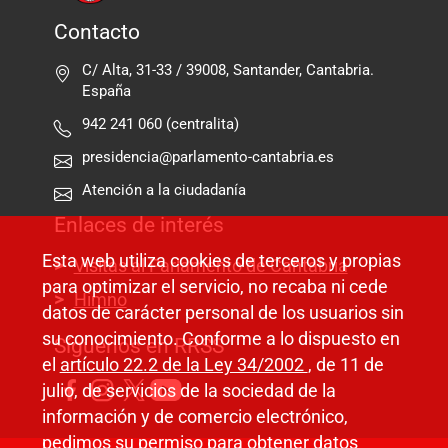
Contacto
C/ Alta, 31-33 / 39008, Santander, Cantabria.
España
942 241 060 (centralita)
presidencia@parlamento-cantabria.es
Atención a la ciudadanía
Enlaces de interés
Esta web utiliza cookies de terceros y propias
Visitas al Parlamento de Cantabria
para optimizar el servicio, no recaba ni cede
Himno
datos de carácter personal de los usuarios sin
su conocimiento. Conforme a lo dispuesto en
Síguenos en RRSS
el
artículo 22.2 de la Ley 34/2002
, de 11 de
julio, de servicios de la sociedad de la
información y de comercio electrónico,
pedimos su permiso para obtener datos