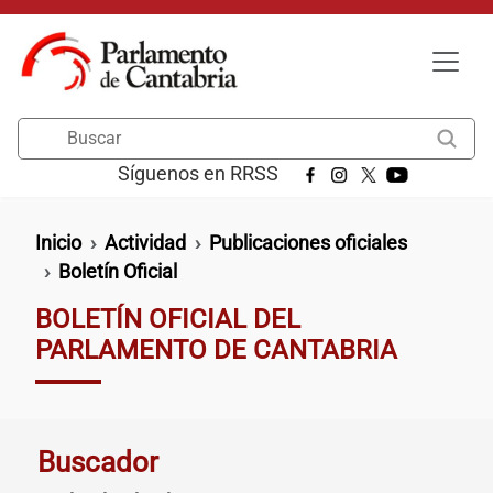
Pasar al contenido principal
Buscar
Síguenos en RRSS
Ruta de navegación
Inicio
Actividad
Publicaciones oficiales
Boletín Oficial
BOLETÍN OFICIAL DEL
PARLAMENTO DE CANTABRIA
Buscador