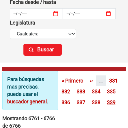
Fecha desde / hasta
Legislatura
Paginación
Para búsquedas
Primera página
Página anterior
Página
« Primero
‹‹
…
331
mas precisas,
Página
Página
Página
Página
332
333
334
335
puede usar el
buscador general
.
Página
Página
Página
Página
336
337
338
339
Mostrando 6761 - 6766
de 6766