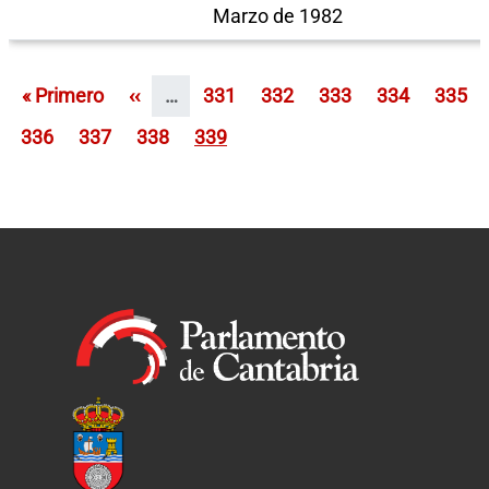
Marzo de 1982
Paginación
Primera página
Página anterior
Página
Página
Página
Página
Págin
« Primero
‹‹
…
331
332
333
334
335
Página
Página
Página
Página
336
337
338
339