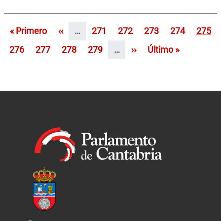
Paginación
Primera página
Página anterior
Página
Página
Página
Página
Págin
« Primero
‹‹
…
271
272
273
274
275
Página
Página
Página
Página
Siguiente página
Última página
276
277
278
279
…
››
Último »