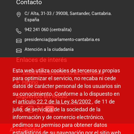
Contacto
C/ Alta, 31-33 / 39008, Santander, Cantabria.
España
942 241 060 (centralita)
presidencia@parlamento-cantabria.es
Atención a la ciudadanía
Enlaces de interés
Esta web utiliza cookies de terceros y propias
Visitas al Parlamento de Cantabria
para optimizar el servicio, no recaba ni cede
Himno
datos de carácter personal de los usuarios sin
su conocimiento. Conforme a lo dispuesto en
Síguenos en RRSS
el
artículo 22.2 de la Ley 34/2002
, de 11 de
julio, de servicios de la sociedad de la
información y de comercio electrónico,
pedimos su permiso para obtener datos
Pie de página
Accesibilidad
estadísticos de su navegación por el sitio web