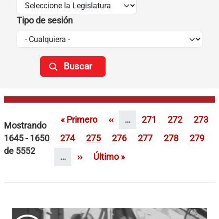
Tipo de sesión
Paginación
Primera página
Página anterior
Página
Página
Págin
« Primero
‹‹
…
271
272
273
Mostrando
Página
Página
Página
Página
Página
Página
1645 - 1650
274
275
276
277
278
279
de 5552
Siguiente página
Última página
…
››
Último »