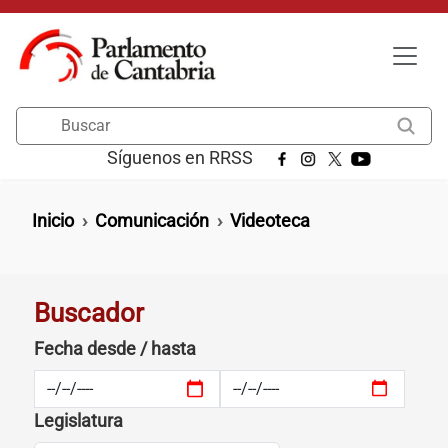
Pasar al contenido principal
Buscar
Síguenos en RRSS
Ruta de navegación
Inicio
Comunicación
Videoteca
Buscador
Fecha desde / hasta
Legislatura